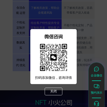
合法合
了解相关政策，帮助企
不了解相关政策，容易
业规避风险
带着客户误入歧途
规 运营
个性化
结合客户特性提供专业
不能个性化定制，产品
定制开
定制化开发，帮助客户
千篇一律
打造属于自己的IP
发支持
微信咨询
没有足够数据支持，不
数据真
有大量真实数据作为支
知道并发的关键点在
撑，支持线上演示体验
哪，造成系统崩溃，用
实
户流失
持续维护持续更新，根
持续迭
不能持续更新，玩法不
据客户发反馈不断调整
会更迭，没有持续性
代 优化
优化
企业微信
扫码添加微信，咨询详情
关闭
预约演示
NFT
小火公司