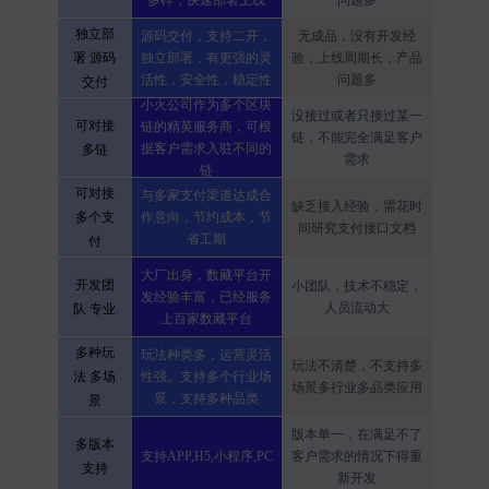
多样，快速部署上线
问题多
独立部
源码交付，支持二开，
无成品，没有开发经
署 源码
独立部署，有更强的灵
验，上线周期长，产品
活性，安全性，稳定性
问题多
交付
小火公司作为多个区块
没接过或者只接过某一
可对接
链的精英服务商，可根
链，不能完全满足客户
据客户需求入驻不同的
多链
需求
链
可对接
与多家支付渠道达成合
缺乏接入经验，需花时
多个支
作意向，节约成本，节
间研究支付接口文档
省工期
付
大厂出身，数藏平台开
开发团
小团队，技术不稳定，
发经验丰富，已经服务
人员流动大
队 专业
上百家数藏平台
多种玩
玩法种类多，运营灵活
玩法不清楚，不支持多
法 多场
性强。支持多个行业场
场景多行业多品类应用
景，支持多种品类
景
版本单一，在满足不了
多版本
支持APP,H5,小程序,PC
客户需求的情况下得重
支持
新开发